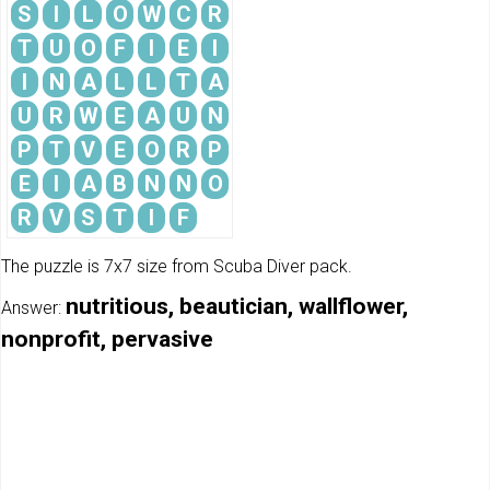
S
I
L
O
W
C
R
T
U
O
F
I
E
I
I
N
A
L
L
T
A
U
R
W
E
A
U
N
P
T
V
E
O
R
P
E
I
A
B
N
N
O
R
V
S
T
I
F
The puzzle is 7x7 size from Scuba Diver pack.
nutritious, beautician, wallflower,
Answer:
nonprofit, pervasive