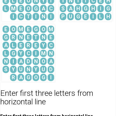
E
L
E
O
N
Y
I
T
N
T
I
C
E
H
L
M
E
O
G
A
C
S
A
H
G
H
I
G
I
C
T
I
N
I
P
U
G
E
I
L
H
E
O
M
E
G
O
M
G
R
N
E
T
N
E
A
L
E
R
E
Y
C
L
G
Y
C
I
M
N
N
I
A
D
N
O
A
S
Y
U
N
Y
U
D
R
A
G
O
G
I
Enter first three letters from
horizontal line