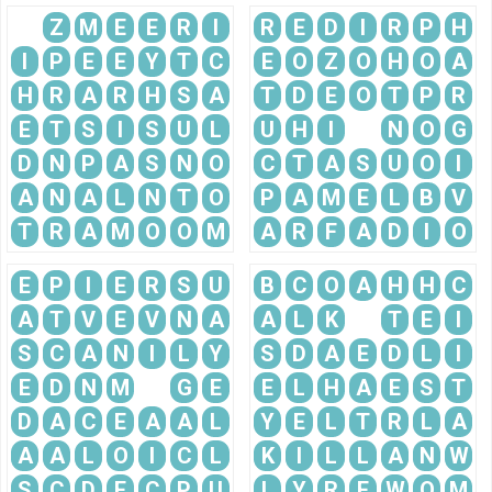
Z
M
E
E
R
I
R
E
D
I
R
P
H
I
P
E
E
Y
T
C
E
O
Z
O
H
O
A
H
R
A
R
H
S
A
T
D
E
O
T
P
R
E
T
S
I
S
U
L
U
H
I
N
O
G
D
N
P
A
S
N
O
C
T
A
S
U
O
I
A
N
A
L
N
T
O
P
A
M
E
L
B
V
T
R
A
M
O
O
M
A
R
F
A
D
I
O
E
P
I
E
R
S
U
B
C
O
A
H
H
C
A
T
V
E
V
N
A
A
L
K
T
E
I
S
C
A
N
I
L
Y
S
D
A
E
D
L
I
E
D
N
M
G
E
E
L
H
A
E
S
T
D
A
C
E
A
A
L
Y
E
L
T
R
L
A
A
A
L
O
I
C
L
K
I
L
L
A
N
W
S
C
D
E
C
P
U
L
Y
R
E
W
O
M