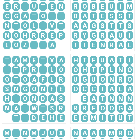
E
R
I
U
T
E
N
R
O
B
E
U
I
M
C
G
A
T
O
I
I
B
A
T
E
S
S
T
N
T
O
L
I
V
T
A
A
G
S
T
T
S
N
O
H
R
R
E
P
R
Y
G
R
A
U
I
L
O
Z
I
T
A
T
I
E
N
R
A
L
T
A
M
E
T
V
A
H
T
F
U
A
T
I
I
T
P
R
I
L
O
O
H
T
P
L
N
O
O
T
O
A
F
L
R
U
G
U
O
N
R
O
S
N
G
O
N
F
E
O
C
C
I
A
L
A
H
I
O
N
D
A
S
E
A
T
N
N
N
N
A
I
W
T
S
R
R
R
E
O
O
G
A
T
I
D
E
H
E
E
C
M
I
T
U
T
M
I
N
M
J
U
X
N
A
A
L
M
R
O