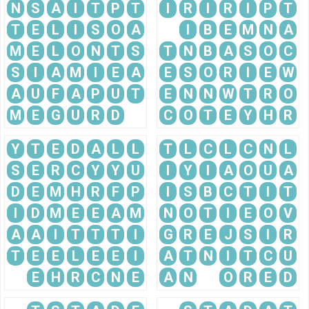
N
S
A
I
T
P
T
I
R
I
R
I
P
T
T
E
L
I
S
O
A
I
B
E
M
N
A
M
E
L
O
N
T
S
T
N
B
A
S
O
C
S
I
A
M
I
E
A
E
S
O
R
I
E
W
A
U
F
A
P
U
T
E
N
N
W
T
R
O
M
E
G
U
R
D
C
O
T
E
Y
H
R
Y
T
E
D
A
L
L
T
L
C
L
C
N
L
S
E
R
C
Y
Y
U
I
Y
I
A
O
U
A
D
E
M
H
R
F
P
I
S
B
C
T
I
T
I
D
M
E
E
A
M
N
O
T
I
E
O
V
A
A
I
T
T
T
I
G
R
E
J
S
I
R
T
E
E
L
E
E
I
A
T
N
I
T
C
U
E
H
R
C
N
E
A
N
O
R
E
D