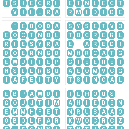
T
S
I
E
C
R
H
E
T
N
L
E
C
T
V
I
H
L
R
A
R
M
I
D
I
D
E
F
E
B
O
D
A
S
Y
S
E
T
V
O
E
O
C
T
N
O
L
T
O
C
R
E
R
L
R
I
E
S
Y
R
A
E
A
R
E
D
I
D
O
E
R
N
G
D
M
H
R
C
A
T
G
E
W
U
I
T
E
P
C
T
E
E
R
E
I
N
S
L
L
R
S
U
A
E
O
M
V
C
C
I
A
F
E
I
T
Y
T
S
I
N
O
A
L
E
B
P
A
W
D
I
I
L
H
O
U
S
C
O
U
J
T
I
M
A
H
I
E
D
E
N
E
M
M
H
F
E
T
N
R
U
S
A
A
O
O
B
O
L
P
A
R
K
W
O
C
R
C
Z