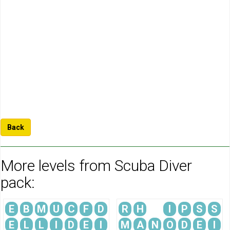
Back
More levels from Scuba Diver
pack:
E
B
M
U
C
F
D
R
H
I
P
S
S
E
L
L
I
D
E
I
M
A
N
O
D
E
I