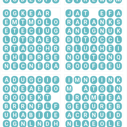
O
G
K
E
A
R
J
A
T
E
F
A
E
M
T
M
O
L
O
R
A
R
A
N
K
S
E
T
E
C
I
U
G
A
N
L
G
N
U
K
L
D
T
R
A
E
S
D
U
T
O
C
C
L
R
T
A
O
C
H
R
R
L
U
A
H
E
I
E
H
I
B
R
S
E
N
O
L
T
C
N
Q
N
E
C
N
E
R
A
R
O
O
F
E
E
U
A
D
U
G
C
I
F
I
M
N
P
I
N
K
O
N
E
A
E
F
O
M
A
T
G
I
N
R
O
D
E
K
T
I
R
A
M
T
E
A
B
R
R
N
F
L
F
G
E
E
U
R
E
B
U
H
A
B
I
I
E
A
C
R
N
U
I
D
C
G
N
L
N
D
H
N
L
A
E
O
L
E