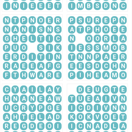
I
N
I
E
E
E
T
I
M
B
S
D
N
C
N
T
P
N
O
E
R
P
S
U
R
E
P
N
N
A
N
I
S
N
S
A
T
P
H
O
E
E
G
H
E
L
T
I
C
N
O
O
R
L
A
P
U
O
S
I
K
I
E
S
S
M
O
B
E
R
D
I
T
I
N
T
N
N
P
A
E
R
R
A
E
E
A
F
G
E
E
S
D
C
H
N
F
T
H
W
A
R
E
P
I
H
E
A
M
O
C
Y
A
I
L
A
Y
D
E
U
G
T
E
H
N
A
N
E
A
W
T
U
E
A
I
V
N
U
C
R
Y
P
G
E
I
C
D
I
V
N
N
A
H
T
E
L
A
D
K
O
K
V
O
E
T
R
E
G
D
E
O
I
I
C
N
A
D
L
A