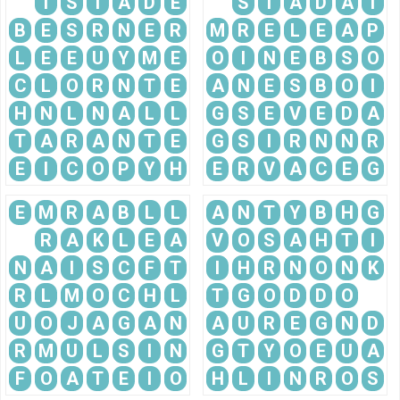
T
S
T
A
D
E
S
T
A
D
A
T
B
E
S
R
N
E
R
M
R
E
L
E
A
P
L
E
E
U
Y
M
E
O
I
N
E
B
S
O
C
L
O
R
N
T
E
A
N
E
S
B
O
I
H
N
L
N
A
L
L
G
S
E
V
E
D
A
T
A
R
A
N
T
E
G
S
I
R
N
N
R
E
I
C
O
P
Y
H
E
R
V
A
C
E
G
E
M
R
A
B
L
L
A
N
T
Y
B
H
G
R
A
K
L
E
A
V
O
S
A
H
T
I
N
A
I
S
C
F
T
I
H
R
N
O
N
K
R
L
M
O
C
H
L
T
G
O
D
D
O
U
O
J
A
G
A
N
A
U
R
E
G
N
D
R
M
U
L
S
I
N
G
T
Y
O
E
U
A
F
O
A
T
E
I
O
H
L
I
N
R
O
S