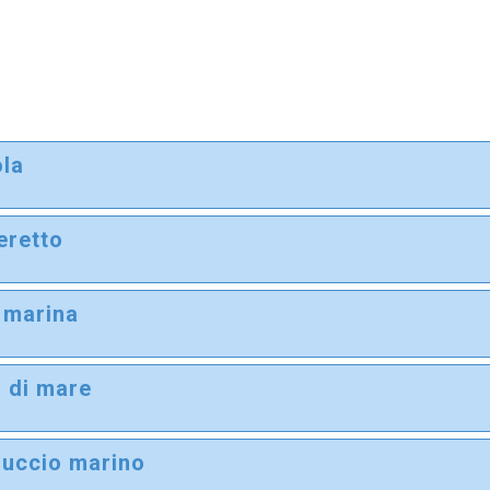
la
i
retto
i
a marina
i
o di mare
i
luccio marino
i