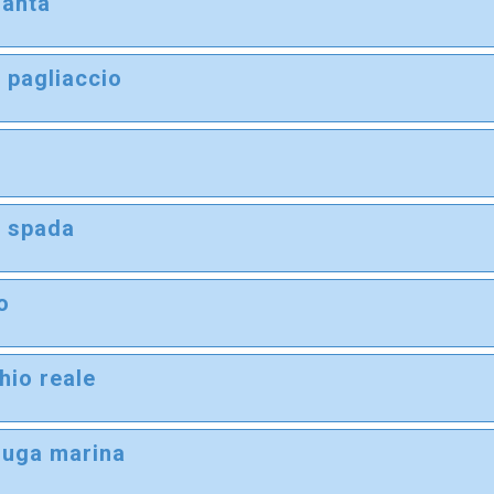
anta
i
 pagliaccio
i
o
i
 spada
i
o
i
hio reale
i
ruga marina
i