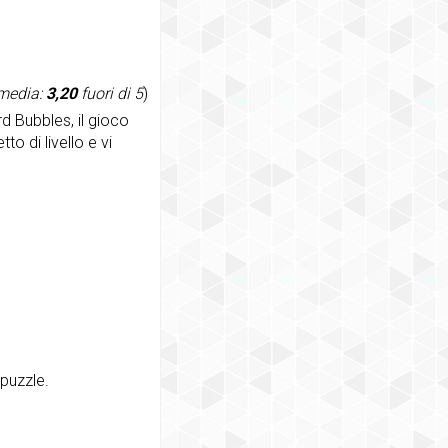
 media:
3,20
fuori di 5
)
d Bubbles, il gioco
o di livello e vi
 puzzle.