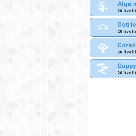
Alga 
20 livell
Ostri
20 livell
Coral
20 livell
Gupp
20 livell