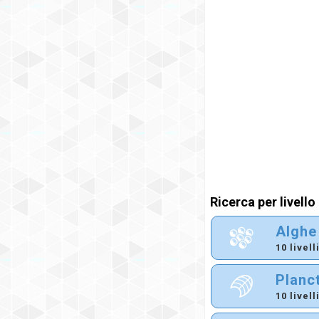
Ricerca per livello
Alghe
10 livell
Planc
10 livell