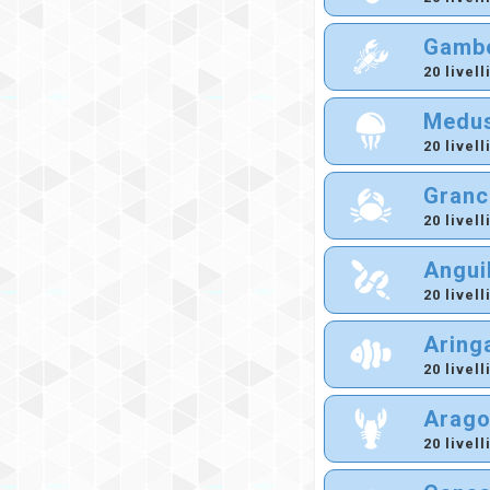
Gamb
20 livell
Medu
20 livell
Granc
20 livell
Angui
20 livell
Aring
20 livell
Arago
20 livell