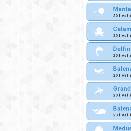
Mant
20 livell
Calam
20 livell
Delfi
20 livell
Balen
20 livell
Grand
20 livell
Balen
20 livell
Medus