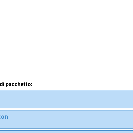
 di pacchetto:
i
ton
i