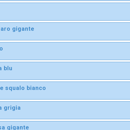
a
i
aro gigante
i
no
i
a blu
i
e squalo bianco
i
a grigia
i
a gigante