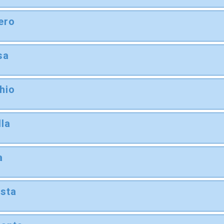
ero
i
sa
i
hio
i
lla
i
a
i
sta
i