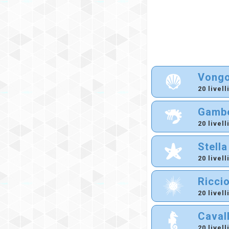
Vongo
20 livell
Gambe
20 livell
Stell
20 livell
Ricci
20 livell
Caval
20 livell