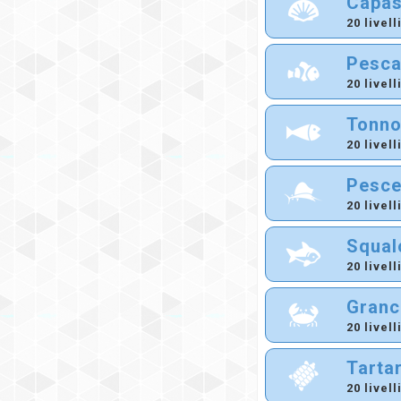
Capas
20 livell
Pesca
20 livell
Tonn
20 livell
Pesce
20 livell
Squal
20 livell
Granc
20 livell
Tarta
20 livell