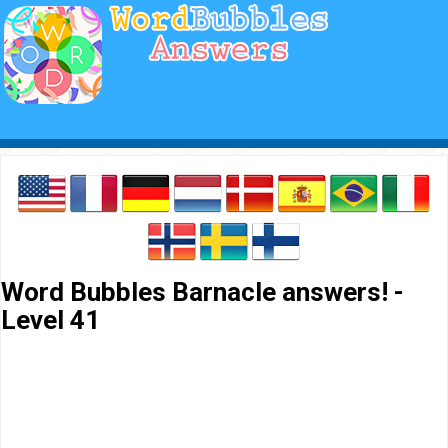
Word Bubbles Barnacle answers! -
Level 41