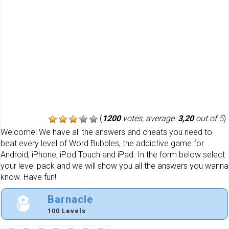
(
1200
votes, average:
3,20
out of 5
)
Welcome! We have all the answers and cheats you need to
beat every level of Word Bubbles, the addictive game for
Android, iPhone, iPod Touch and iPad. In the form below select
your level pack and we will show you all the answers you wanna
know. Have fun!
Barnacle
100 Levels